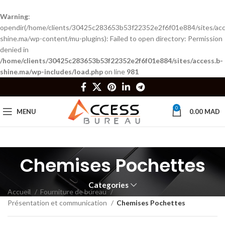
Warning
:
opendir(/home/clients/30425c283653b53f22352e2f6f01e884/sites/acc
shine.ma/wp-content/mu-plugins): Failed to open directory: Permission
denied in
/home/clients/30425c283653b53f22352e2f6f01e884/sites/access.b-
shine.ma/wp-includes/load.php
on line
981
0
MENU
0.00
MAD
Chemises Pochettes
Categories
Accueil
Fourniture de bureau
Présentation et communication
Chemises Pochettes