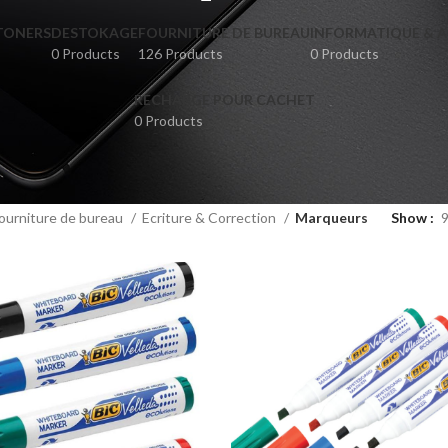
TONERS
DESTOKAGE
FOURNITURE DE BUREAU
INFORMATIQUE & A
0 Products
126 Products
0 Products
RECHARGE POUR CACHET
0 Products
ourniture de bureau
Ecriture & Correction
Marqueurs
Show