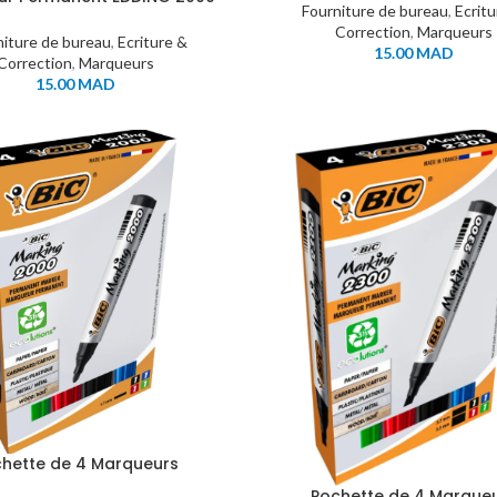
Fourniture de bureau
,
Ecrit
Noir
Correction
,
Marqueurs
niture de bureau
,
Ecriture &
15.00
MAD
Correction
,
Marqueurs
15.00
MAD
hette de 4 Marqueurs
nents BIC Marking 2000
Pochette de 4 Marque