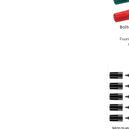
Boît
Table
Four
Marque