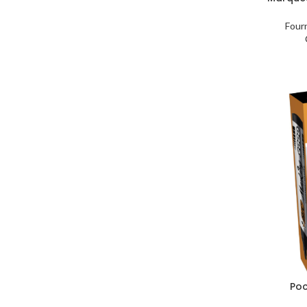
Four
Poc
Perma