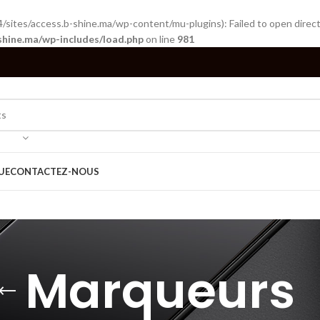
tes/access.b-shine.ma/wp-content/mu-plugins): Failed to open directo
shine.ma/wp-includes/load.php
on line
981
UE
CONTACTEZ-NOUS
Marqueurs