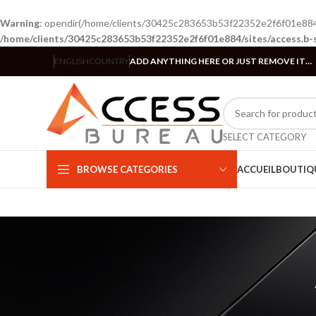
Warning
: opendir(/home/clients/30425c283653b53f22352e2f6f01e884/si
/home/clients/30425c283653b53f22352e2f6f01e884/sites/access.b-
ENGLISH
COUNTRY
ADD ANYTHING HERE OR JUST REMOVE IT…
SELECT CATEGORY
BROWSE CATEGORIES
ACCUEIL
BOUTIQ