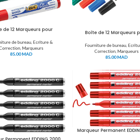
e de 12 Marqueurs pour
Boîte de 12 Marqueurs 
au Blanc BIC 1701 Pointe
Tableau Blanc BIC Velled
Ronde D/C
niture de bureau
,
Ecriture &
Fourniture de bureau
,
Ecrit
Correction
,
Marqueurs
Correction
,
Marqueurs
85.00
MAD
85.00
MAD
Marqueur Permanent EDDI
Rouge
ur Permanent EDDING 2000