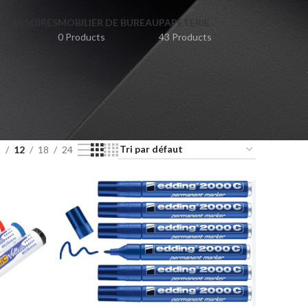
CCESSOIRES
MOBILIER DE BUREAU
PAPETERIE
0 Products
43 Products
9
12
18
24