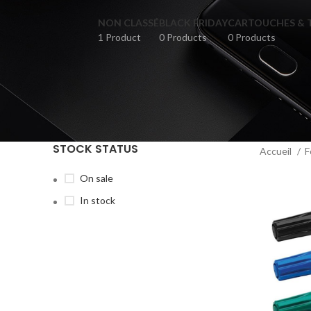
NON CLASSÉ
BLACK FRIDAY
CARTOUCHES & 
1 Product
0 Products
0 Products
STOCK STATUS
Accueil
F
On sale
In stock