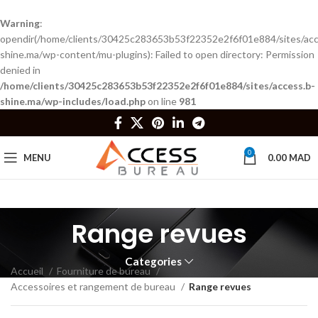
Warning
:
opendir(/home/clients/30425c283653b53f22352e2f6f01e884/sites/acc
shine.ma/wp-content/mu-plugins): Failed to open directory: Permission
denied in
/home/clients/30425c283653b53f22352e2f6f01e884/sites/access.b-
shine.ma/wp-includes/load.php
on line
981
0
MENU
0.00
MAD
Range revues
Categories
Accueil
Fourniture de bureau
Accessoires et rangement de bureau
Range revues