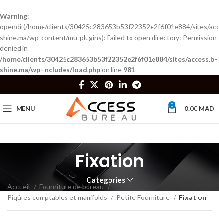
Warning
:
opendir(/home/clients/30425c283653b53f22352e2f6f01e884/sites/acc
shine.ma/wp-content/mu-plugins): Failed to open directory: Permission
denied in
/home/clients/30425c283653b53f22352e2f6f01e884/sites/access.b-
shine.ma/wp-includes/load.php
on line
981
0
MENU
0.00
MAD
Fixation
Categories
Accueil
Fourniture de bureau
Piqûres comptables et manifolds
Petite Fourniture
Fixation