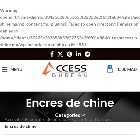
Warning
:
opendir(/home/clients/30425c283653b53f22352e2f6f01e884/sites/acc
shine.ma/wp-content/mu-plugins): Failed to open directory: Permission
denied in
/home/clients/30425c283653b53f22352e2f6f01e884/sites/access.b-
shine.ma/wp-includes/load.php
on line
981
0
MENU
0.00
MAD
Encres de chine
Categories
Accueil
Fourniture de bureau
Cachets et Dateurs
Encres de chine