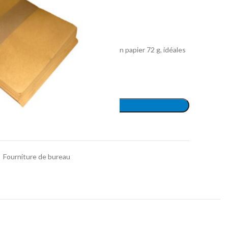
 250)
férence 85 au format 225 x 170 mm en papier 72 g, idéales
ofessionnels
AJOUTER AU PANIER
t
,
Fourniture de bureau