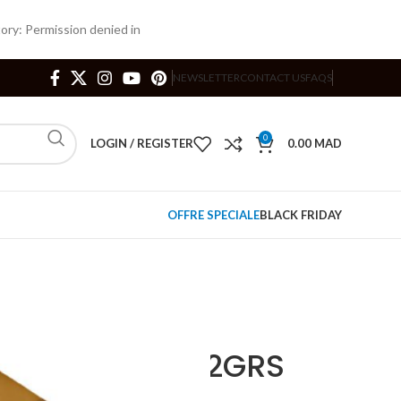
ry: Permission denied in
NEWSLETTER
CONTACT US
FAQS
0
LOGIN / REGISTER
0.00
MAD
OFFRE SPECIALE
BLACK FRIDAY
veloppes
25*170 (PQT 250)
AUNE REF:85 72GRS