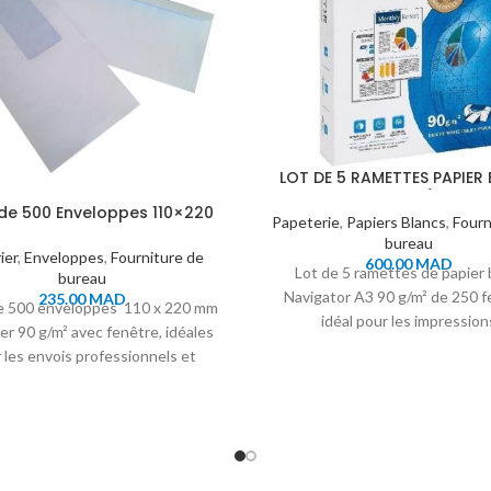
LOT DE 5 RAMETTES PAPIER
NAVIGATOR A3 90G/M² 250 F
 de 500 Enveloppes 110×220
Papeterie
,
Papiers Blancs
,
Fourn
mm Avec Fenêtre
bureau
ier
,
Enveloppes
,
Fourniture de
600.00
MAD
Lot de 5 ramettes de papier 
bureau
Navigator A3 90 g/m² de 250 fe
235.00
MAD
e 500 enveloppes 110 x 220 mm
idéal pour les impression
er 90 g/m² avec fenêtre, idéales
professionnelles haute qualité
 les envois professionnels et
documents grand format
administratifs.