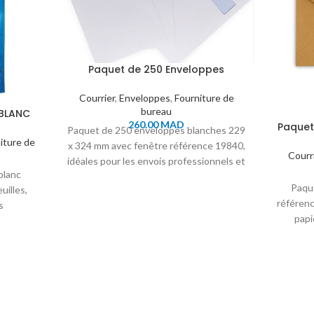
Paquet de 250 Enveloppes
Blanches 229×324 mm Avec
Fenêtre Réf. 19840
Courrier
,
Enveloppes
,
Fourniture de
bureau
 BLANC
260.00
MAD
EUILLES
Paquet
Paquet de 250 enveloppes blanches 229
Ré
iture de
x 324 mm avec fenêtre référence 19840,
Courr
idéales pour les envois professionnels et
blanc
administratifs.
Paqu
uilles,
référen
s
papi
 et les
admi
.