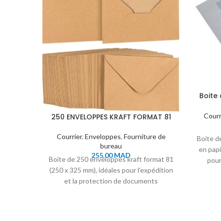
Boite
Courr
250 ENVELOPPES KRAFT FORMAT 81
(250X325 MM)
Courrier
,
Enveloppes
,
Fourniture de
Boite d
bureau
en papi
255.00
MAD
Boite de 250 enveloppes kraft format 81
pour
(250 x 325 mm), idéales pour l’expédition
et la protection de documents
professionnels.