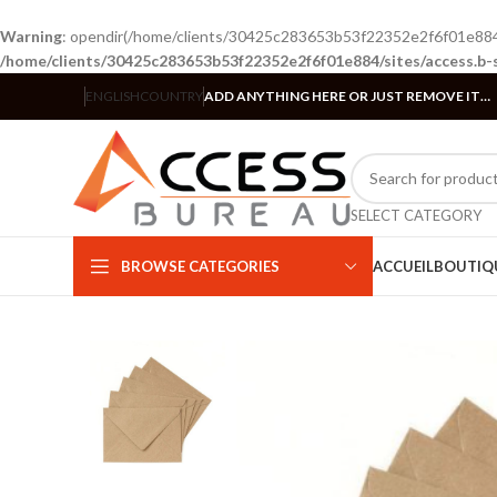
Warning
: opendir(/home/clients/30425c283653b53f22352e2f6f01e884/si
/home/clients/30425c283653b53f22352e2f6f01e884/sites/access.b-
ENGLISH
COUNTRY
ADD ANYTHING HERE OR JUST REMOVE IT…
SELECT CATEGORY
BROWSE CATEGORIES
ACCUEIL
BOUTIQ