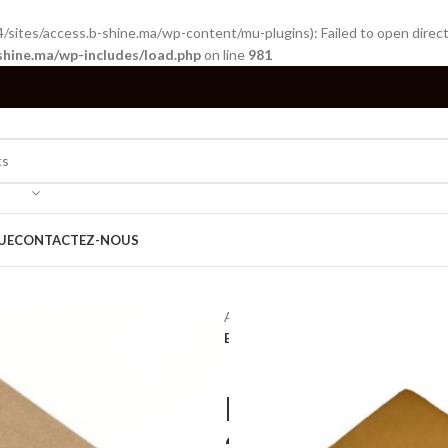
tes/access.b-shine.ma/wp-content/mu-plugins): Failed to open directo
shine.ma/wp-includes/load.php
on line
981
UE
CONTACTEZ-NOUS
Accueil
Papeterie
Courrier
En
ENVELOPPE JAUNE REF:85 72GRS 2
ENVELOPPE J