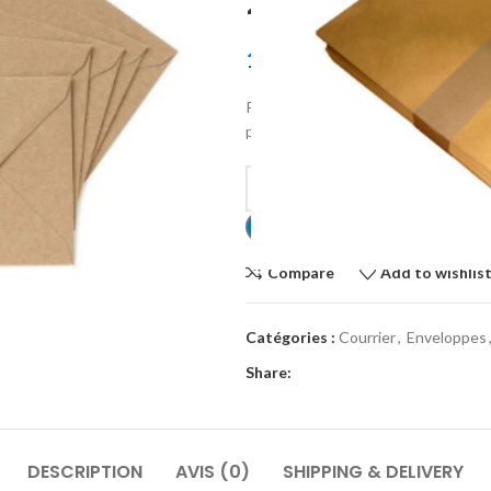
225*170 (PQT
157.00
MAD
Paquet de 250 enveloppes jaunes ré
pour les envois administratifs et pr
Alternative:
Compare
Add to wishlis
Catégories :
Courrier
,
Enveloppes
Share:
DESCRIPTION
AVIS (0)
SHIPPING & DELIVERY