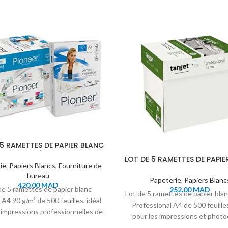
 5 RAMETTES DE PAPIER BLANC
ER A4 90G/M² 500 FEUILLES
LOT DE 5 RAMETTES DE PAPIE
ie
,
Papiers Blancs
,
Fourniture de
TARGET PROFESSIONAL A4
bureau
FEUILLES
Papeterie
,
Papiers Blanc
420.00
MAD
de 5 ramettes de papier blanc
252.00
MAD
Lot de 5 ramettes de papier bla
A4 90 g/m² de 500 feuilles, idéal
Professional A4 de 500 feuilles
 impressions professionnelles de
pour les impressions et photo
haute qualité.
professionnelles quotidien