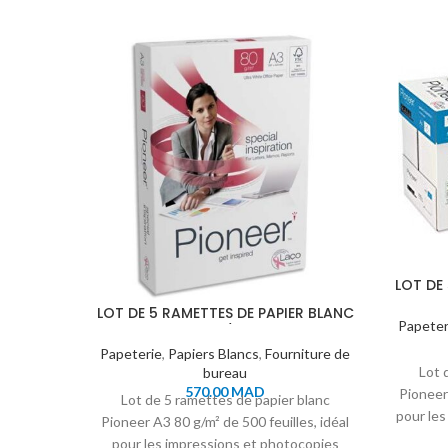
LOT DE
PIONE
LOT DE 5 RAMETTES DE PAPIER BLANC
Papeter
PIONEER A3 80G/M² 500 FEUILLES
Papeterie
,
Papiers Blancs
,
Fourniture de
Lot 
bureau
570.00
MAD
Pioneer 
Lot de 5 ramettes de papier blanc
pour les
Pioneer A3 80 g/m² de 500 feuilles, idéal
pour les impressions et photocopies