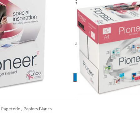
ER A4 80G/M² 500
oneer A4 80 g/m² de 500 feuilles, idéal pour les impressions
AJOUTER AU PANIER
t
Papeterie
,
Papiers Blancs