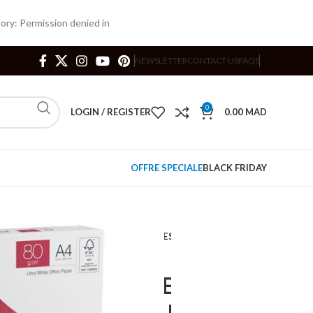
ry: Permission denied in
NEWSLETTER
CONTACT US
FAQS
0
LOGIN / REGISTER
0.00
MAD
OFFRE SPECIALE
BLACK FRIDAY
s
ANC PIONEER A4 80G/M² 500 FEUILLES
ETTES DE PAPIER