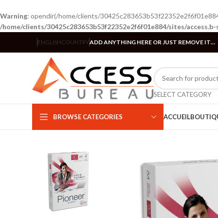
Warning
: opendir(/home/clients/30425c283653b53f22352e2f6f01e884/si
/home/clients/30425c283653b53f22352e2f6f01e884/sites/access.b-
ENGLISH
COUNTRY
ADD ANYTHING HERE OR JUST REMOVE IT…
SELECT CATEGORY
BROWSE CATEGORIES
ACCUEIL
BOUTIQ