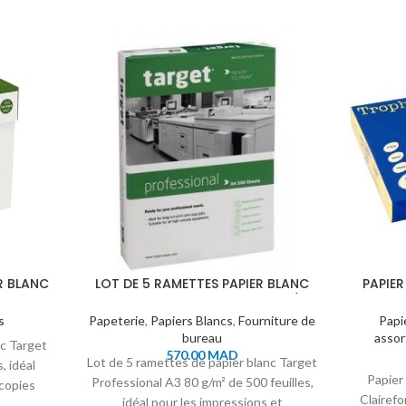
R BLANC
LOT DE 5 RAMETTES PAPIER BLANC
PAPIE
 500
TARGET PROFESSIONAL A3 80 G/M²
SOL 
500 FEUILLES
s
Papeterie
,
Papiers Blancs
,
Fourniture de
Papi
bureau
assor
nc Target
570.00
MAD
Lot de 5 ramettes de papier blanc Target
, idéal
Papier 
Professional A3 80 g/m² de 500 feuilles,
copies
Clairefo
idéal pour les impressions et
nes.