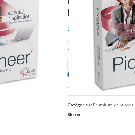
BLANC PIONE
FEUILLES
294.00
MAD
Lot de 5 ramettes de papier blanc Pi
et photocopies quotidiennes.
Alternative:
Compare
Add to wishlis
Catégories :
Fourniture de bureau
,
Share: