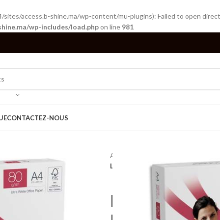
tes/access.b-shine.ma/wp-content/mu-plugins): Failed to open directo
shine.ma/wp-includes/load.php
on line
981
UE
CONTACTEZ-NOUS
Accueil
Papeterie
Papiers Blanc
LOT DE 5 RAMETTES DE PAPIER BL
LOT DE 5 RAM